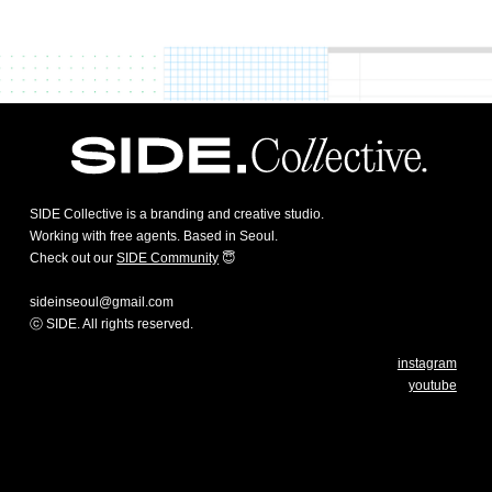
SIDE Collective is a branding and creative studio.
Working with free agents. Based in Seoul.
Check out our
SIDE Community
😇
sideinseoul@gmail.com
ⓒ SIDE. All rights reserved.
instagram
youtube
/* 크롬, 엣지, 사파리 브라우저에서 스크롤바 스타일 조정 */ ::-webkit-
scrollbar { width: 10px; /* 스크롤바 너비 */ } ::-webkit-scrollbar-thumb {