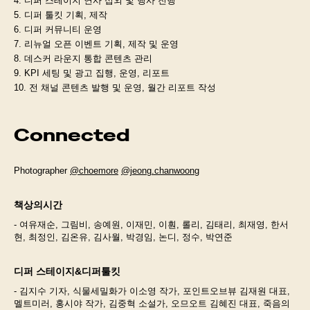
4. 디퍼 스테이지 연사 섭외 및 행사 진행
5. 디퍼 툴킷 기획, 제작
6. 디퍼 커뮤니티 운영
7. 리뉴얼 오픈 이벤트 기획, 제작 및 운영
8. 데스커 라운지 통합 콘텐츠 관리
9. KPI 세팅 및 광고 집행, 운영, 리포트
10. 전 채널 콘텐츠 발행 및 운영, 월간 리포트 작성
Connected
Photographer
@choemore
@jeong.chanwoong
책상의시간
- 여유재순, 그림비, 송예원, 이재민, 이훤, 롤리, 김태리, 최재영, 한서
현, 최정인, 김온유, 김사월, 박경임, 논디, 정수, 박연준
디퍼 스테이지&디퍼툴킷
- 김지수 기자, 식물세밀화가 이소영 작가, 포인트오브뷰 김재원 대표,
멜트미러, 홍시야 작가, 김중혁 소설가, 오므오트 김혜진 대표, 죽음의