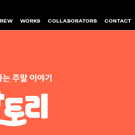
CREW
WORKS
COLLABORATORS
CONTACT